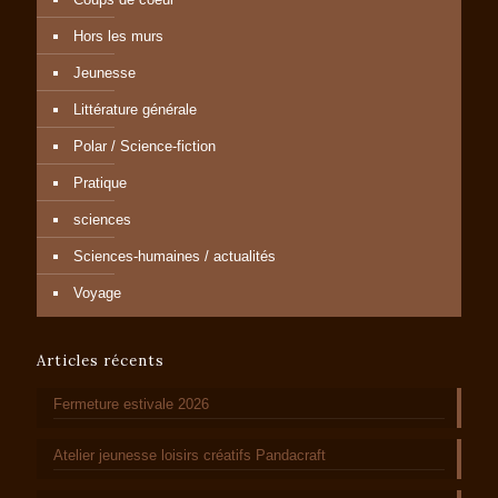
Hors les murs
Jeunesse
Littérature générale
Polar / Science-fiction
Pratique
sciences
Sciences-humaines / actualités
Voyage
Articles récents
Fermeture estivale 2026
Atelier jeunesse loisirs créatifs Pandacraft