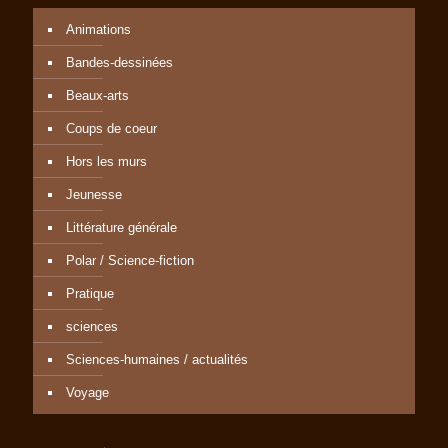
Animations
Bandes-dessinées
Beaux-arts
Coups de coeur
Hors les murs
Jeunesse
Littérature générale
Polar / Science-fiction
Pratique
sciences
Sciences-humaines / actualités
Voyage