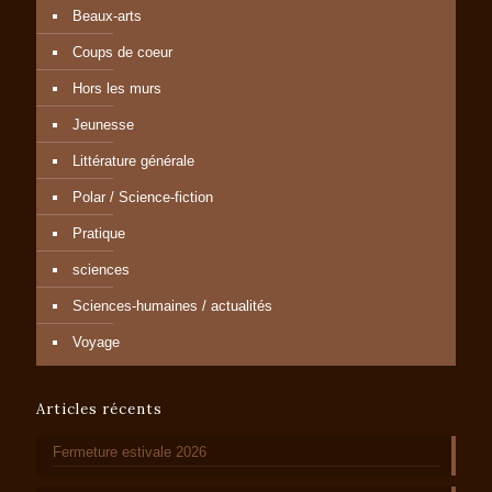
Beaux-arts
Coups de coeur
Hors les murs
Jeunesse
Littérature générale
Polar / Science-fiction
Pratique
sciences
Sciences-humaines / actualités
Voyage
Articles récents
Fermeture estivale 2026