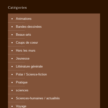
Catégories
Animations
Bandes-dessinées
Beaux-arts
Coups de coeur
Hors les murs
Jeunesse
Littérature générale
Polar / Science-fiction
Pratique
sciences
Sciences-humaines / actualités
Voyage