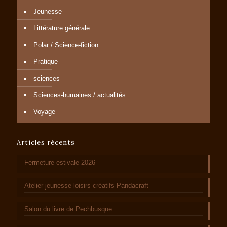
Jeunesse
Littérature générale
Polar / Science-fiction
Pratique
sciences
Sciences-humaines / actualités
Voyage
Articles récents
Fermeture estivale 2026
Atelier jeunesse loisirs créatifs Pandacraft
Salon du livre de Pechbusque