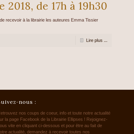
e 2018, de 17h à 19h30
e recevoir à la librairie les auteures Emma Tissier
Lire plus ...
Suivez-nous :
etrouvez nos coups de coeur, info et toute notre actualité
ur la page Facebook de la Librairie Ellipses ! Rejoignez-
ous vite en cliquant ci-dessous et pour être au fait de
otre actualité, demandez à recevoir toutes nos