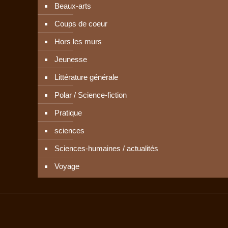
Beaux-arts
Coups de coeur
Hors les murs
Jeunesse
Littérature générale
Polar / Science-fiction
Pratique
sciences
Sciences-humaines / actualités
Voyage