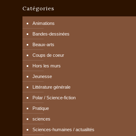
Catégories
Animations
Bandes-dessinées
Beaux-arts
Coups de coeur
Hors les murs
Jeunesse
Littérature générale
Polar / Science-fiction
Pratique
sciences
Sciences-humaines / actualités