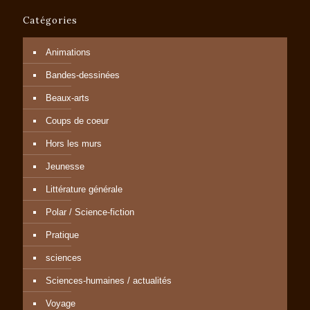
Catégories
Animations
Bandes-dessinées
Beaux-arts
Coups de coeur
Hors les murs
Jeunesse
Littérature générale
Polar / Science-fiction
Pratique
sciences
Sciences-humaines / actualités
Voyage