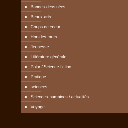
Bandes-dessinées
Beaux-arts
Coups de coeur
Hors les murs
Jeunesse
Littérature générale
Polar / Science-fiction
Pratique
sciences
Sciences-humaines / actualités
Voyage