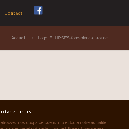
Contact
Accueil
Logo_ELLIPSES-fond-blanc-et-rouge
Suivez-nous :
etrouvez nos coups de coeur, info et toute notre actualité
ur la page Facebook de la Librairie Ellipses ! Rejoignez-