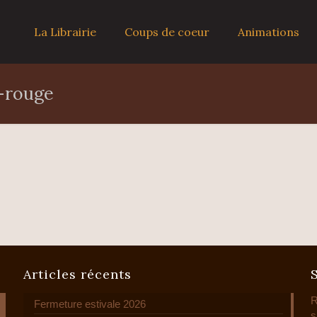
La Librairie
Coups de coeur
Animations
-rouge
Articles récents
R
Fermeture estivale 2026
s