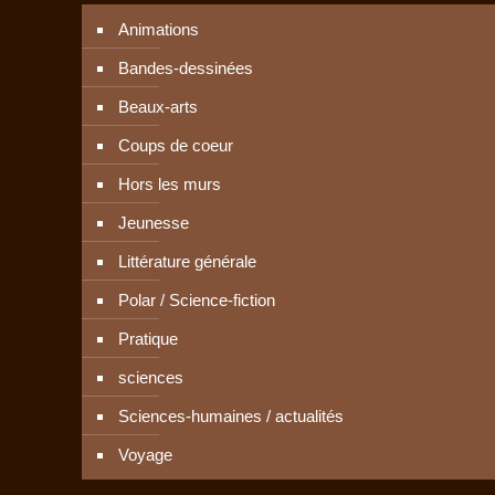
Animations
Bandes-dessinées
Beaux-arts
Coups de coeur
Hors les murs
Jeunesse
Littérature générale
Polar / Science-fiction
Pratique
sciences
Sciences-humaines / actualités
Voyage