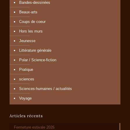
Bandes-dessinées
Beaux-arts
Coups de coeur
Hors les murs
Jeunesse
Littérature générale
Polar / Science-fiction
Pratique
sciences
Sciences-humaines / actualités
Voyage
Articles récents
Fermeture estivale 2026