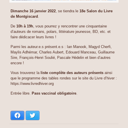
Dimanche 16 janvier 2022
, se tiendra le
18e Salon du Livre
de Montgiscard
.
De
10h à 19h
, vous pourrez y rencontrer une cinquantaine
d’auteurs de romans, polars, littérature jeunesse, BD, etc. et
faire dédicacer leurs livres !
Parmi les auteur.e.s présent.e.s : Ian Manook, Magyd Cherfi,
Maylis Adhémar, Charles Aubert, Edouard Manceau, Guillaume
Sire, François-Henri Soulié, Pascale Hédelin et bien d’autres
encore !
Vous trouverez la
liste complète des auteurs présents
ainsi
que le programme des tables rondes sur le site du Livre d’hiver :
https://www.livredhiver.org
Entrée libre.
Pass vaccinal obligatoire
.
Facebook
Twitter