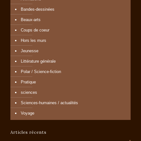
Bandes-dessinées
Beaux-arts
Coups de coeur
Hors les murs
Jeunesse
Littérature générale
Polar / Science-fiction
Pratique
sciences
Sciences-humaines / actualités
Voyage
Articles récents