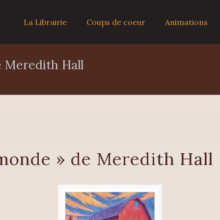
La Librairie
Coups de coeur
Animations
e Meredith Hall
 monde » de Meredith Hall