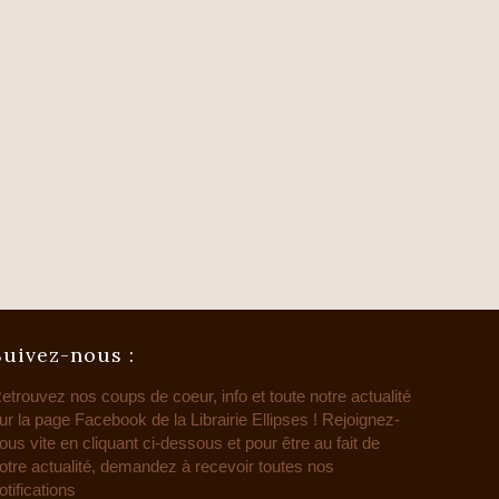
Suivez-nous :
etrouvez nos coups de coeur, info et toute notre actualité
ur la page Facebook de la Librairie Ellipses ! Rejoignez-
ous vite en cliquant ci-dessous et pour être au fait de
otre actualité, demandez à recevoir toutes nos
otifications