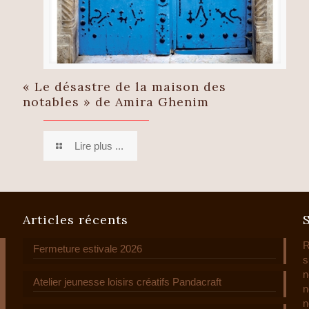
« Le désastre de la maison des
notables » de Amira Ghenim
Lire plus ...
Articles récents
R
Fermeture estivale 2026
s
n
Atelier jeunesse loisirs créatifs Pandacraft
n
n