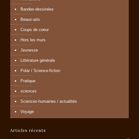
Bandes-dessinées
Beaux-arts
Coups de coeur
Hors les murs
Jeunesse
Littérature générale
Polar / Science-fiction
Pratique
sciences
Sciences-humaines / actualités
Voyage
Articles récents