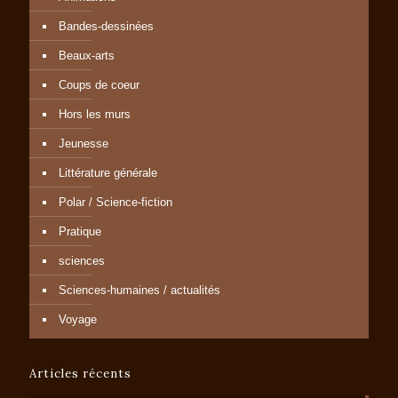
Bandes-dessinées
Beaux-arts
Coups de coeur
Hors les murs
Jeunesse
Littérature générale
Polar / Science-fiction
Pratique
sciences
Sciences-humaines / actualités
Voyage
Articles récents