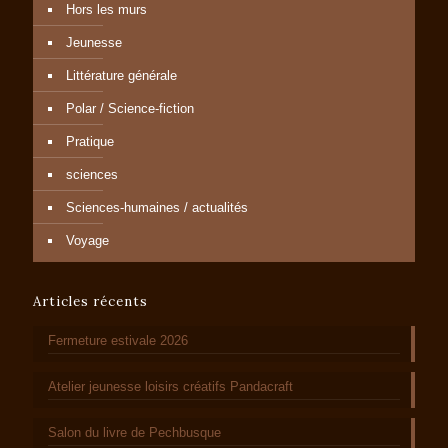
Hors les murs
Jeunesse
Littérature générale
Polar / Science-fiction
Pratique
sciences
Sciences-humaines / actualités
Voyage
Articles récents
Fermeture estivale 2026
Atelier jeunesse loisirs créatifs Pandacraft
Salon du livre de Pechbusque