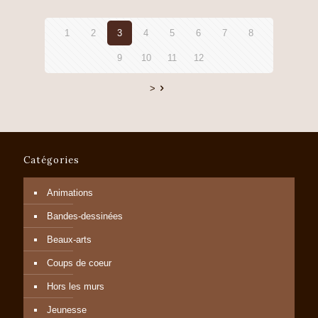
1
2
3
4
5
6
7
8
9
10
11
12
>
Catégories
Animations
Bandes-dessinées
Beaux-arts
Coups de coeur
Hors les murs
Jeunesse