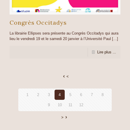
Congrès Occitadys
La librairie Ellipses sera présente au Congrès Occitadys qui aura
lieu le vendredi 19 et le samedi 20 janvier à l’Université Paul
[…]
Lire plus ...
<
1
2
3
4
5
6
7
8
9
10
11
12
>